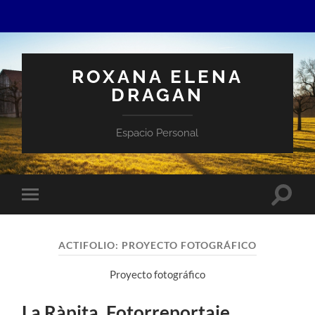
ROXANA ELENA
DRAGAN
Espacio Personal
Altern
Alternar
el
el
campo
menú
de
móvil
búsqu
ACTIFOLIO:
PROYECTO FOTOGRÁFICO
Proyecto fotográfico
La Ràpita. Fotorreportaje