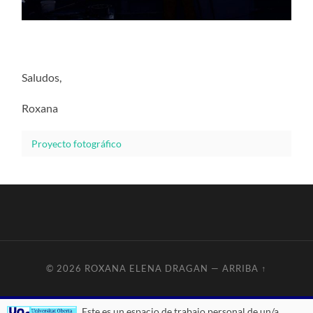
Saludos,
Roxana
Proyecto fotográfico
© 2026
ROXANA ELENA DRAGAN
—
ARRIBA ↑
Este es un espacio de trabajo personal de un/a