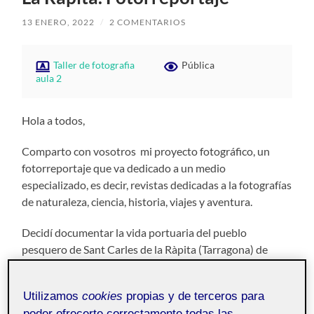
13 ENERO, 2022
/
2 COMENTARIOS
Taller de fotografia
Pública
aula 2
Hola a todos,
Comparto con vosotros mi proyecto fotográfico, un
fotorreportaje que va dedicado a un medio
especializado, es decir, revistas dedicadas a la fotografías
de naturaleza, ciencia, historia, viajes y aventura.
Decidí documentar la vida portuaria del pueblo
pesquero de Sant Carles de la Ràpita (Tarragona) de
acuerdo con mi intención de mostrar una jornada
laboral diaria de los pescadores y las distintas
Utilizamos
cookies
propias y de terceros para
profesiones relacionadas con este oficio.
poder ofrecerte correctamente todas las